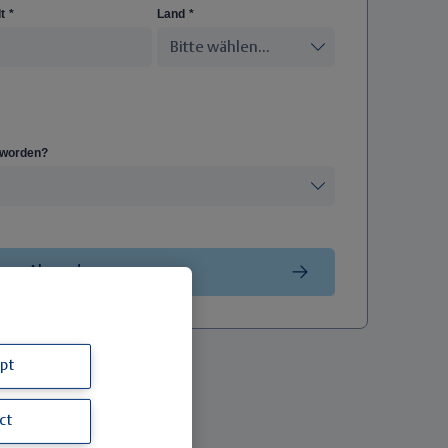
t
*
Land
*
eworden?
pt
ct