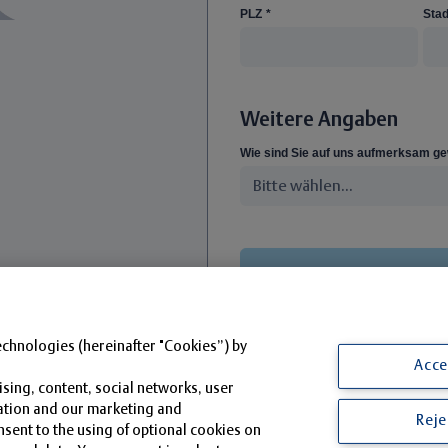
PLZ
*
Stad
Weitere Angaben
Wie sind Sie auf uns aufmerksam g
echnologies (hereinafter "Cookies”) by
Acce
sing, content, social networks, user
gation and our marketing and
Reje
nsent to the using of optional cookies on